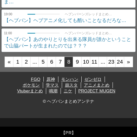
ま…
19:00
ヘブンバーンズレッドまとめ速報｜ヘブバン
【ヘブバン】ヘブアニメ化しても酷いことなるだろな…
11:00
ヘブンバーンズレッドまとめ速報｜ヘブバン
【ヘブバン】あのやりとりを出来る隊員が誰かということ
で山脇パートが生まれたのでは？？？
«
1
2
...
5
6
7
8
9
10
11
...
23
24
»
FGO
原神
モンハン
ゼンゼロ
ポケモン
学マス
崩スタ
アニメまとめ
Vtuberまとめ
鳴潮
ニケ
PROJECT MUGEN
© ヘブバンまとめアンテナ
【PR】